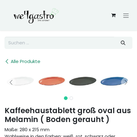
Zum Inhalt springen
Alle Produkte
Kaffeehaustablett groß oval aus
Melamin ( Boden gerauht )
Maße: 280 x 215 mm
Wahlweise in den Farben: weiß, rot, schwarz oder