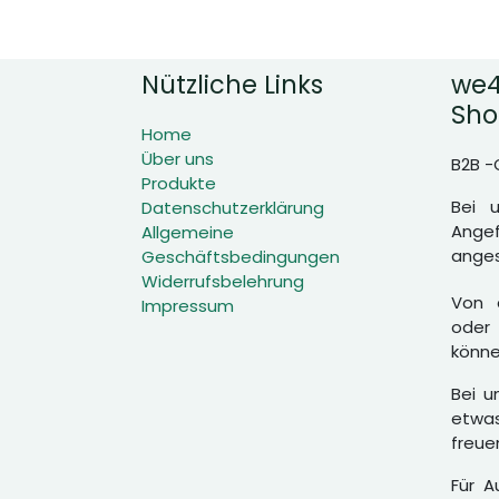
Nützliche Links
we4
Sho
Home
Über uns
B2B -
Produkte
Bei 
Datenschutzerklärung
Angef
Allgemeine
anges
Geschäftsbedingungen
Widerrufsbelehrung
Von d
Impressum
oder 
könne
Bei u
etwas
freue
Für A