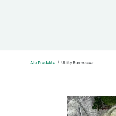
Zum Inhalt springen
Home
Produkte
Kontakt
Alle Produkte
Utility Barmesser