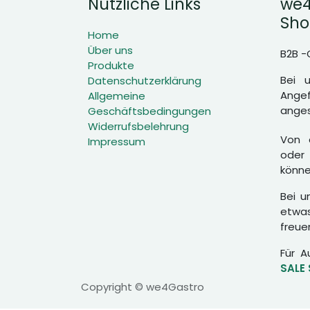
Nützliche Links
we4
Sho
Home
Über uns
B2B -
Produkte
Bei 
Datenschutzerklärung
Angef
Allgemeine
anges
Geschäftsbedingungen
Widerrufsbelehrung
Von d
Impressum
oder 
könne
Bei u
etwas
freue
Für A
SALE
Copyright © we4Gastro