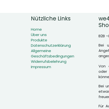
Nützliche Links
we4
Sho
Home
Über uns
B2B -
Produkte
Bei 
Datenschutzerklärung
Angef
Allgemeine
anges
Geschäftsbedingungen
Widerrufsbelehrung
Von d
Impressum
oder 
könne
Bei u
etwas
freue
Für A