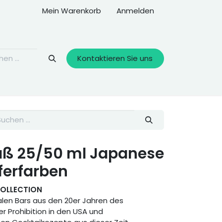
Mein Warenkorb
Anmelden
Kontaktieren Sie uns
aß 25/50 ml Japanese
ferfarben
COLLECTION
galen Bars aus den 20er Jahren des
r Prohibition in den USA und