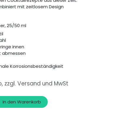
hen Cocktailrezepte aus dieser Zeit.
biniert mit zeitlosem Design
er, 25/50 ml
il
ahl
ringe innen
kt abmessen
male Korrosionsbeständigkeit
o, zzgl. Versand und MwSt
In den Warenkorb