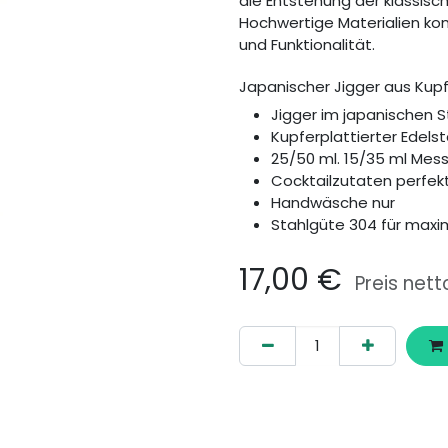
die Entstehung der klassisc
Hochwertige Materialien kom
und Funktionalität.
Japanischer Jigger aus Kupf
Jigger im japanischen St
Kupferplattierter Edelst
25/50 ml. 15/35 ml Mess
Cocktailzutaten perfe
Handwäsche nur
Stahlgüte 304 für maxi
17,00
€
Preis nett