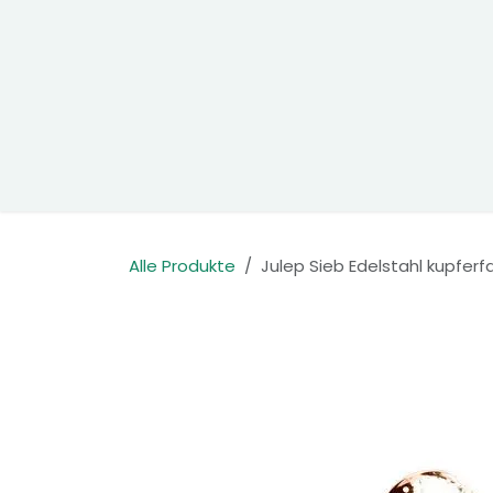
Zum Inhalt springen
Home
Produkte
Kontakt
Alle Produkte
Julep Sieb Edelstahl kupferf