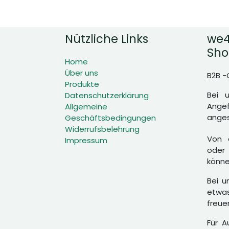
Nützliche Links
we4
Sho
Home
Über uns
B2B -
Produkte
Bei 
Datenschutzerklärung
Angef
Allgemeine
anges
Geschäftsbedingungen
Widerrufsbelehrung
Von d
Impressum
oder 
könne
Bei u
etwas
freue
Für A