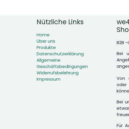
Nützliche Links
we4
Sho
Home
Über uns
B2B -
Produkte
Bei 
Datenschutzerklärung
Angef
Allgemeine
anges
Geschäftsbedingungen
Widerrufsbelehrung
Von d
Impressum
oder 
könne
Bei u
etwas
freue
Für A