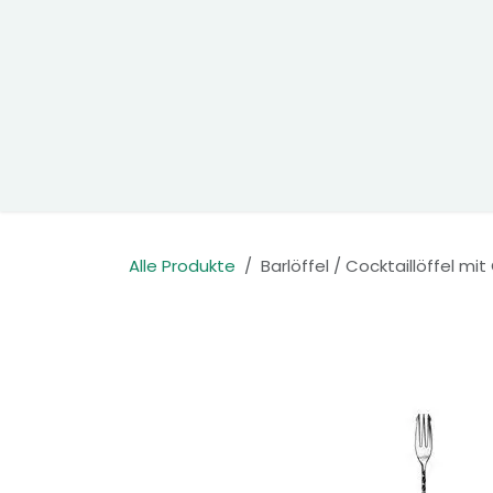
Zum Inhalt springen
Home
Produkte
Kontakt
Alle Produkte
Barlöffel / Cocktaillöffel m