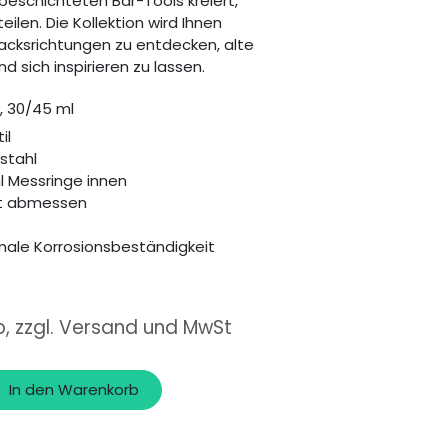
beschichteten Bar-Tools kreiert,
ilen. Die Kollektion wird Ihnen
cksrichtungen zu entdecken, alte
d sich inspirieren zu lassen.
, 30/45 ml
il
lstahl
l Messringe innen
kt abmessen
male Korrosionsbeständigkeit
o, zzgl. Versand und MwSt
In den Warenkorb