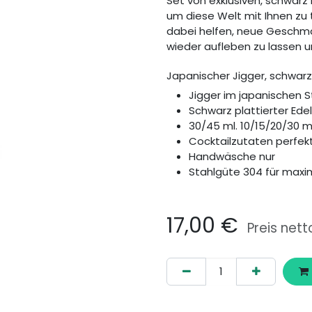
Set von exklusiven, schwarz 
um diese Welt mit Ihnen zu te
dabei helfen, neue Geschma
wieder aufleben zu lassen un
Japanischer Jigger, schwarz
Jigger im japanischen St
Schwarz plattierter Ede
30/45 ml. 10/15/20/30 m
Cocktailzutaten perfe
Handwäsche nur
Stahlgüte 304 für maxi
17,00
€
Preis nett