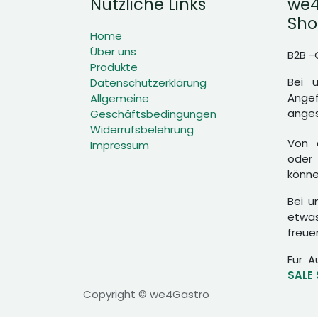
Nützliche Links
we4
Sho
Home
Über uns
B2B -
Produkte
Bei 
Datenschutzerklärung
Angef
Allgemeine
anges
Geschäftsbedingungen
Widerrufsbelehrung
Von d
Impressum
oder 
könne
Bei u
etwas
freue
Für A
SALE
Copyright © we4Gastro