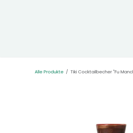
Zum Inhalt springen
Home
Produkte
Kontakt
Alle Produkte
Tiki Cocktailbecher "Fu Man