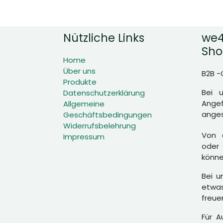
Nützliche Links
we4
Sho
Home
Über uns
B2B -
Produkte
Bei 
Datenschutzerklärung
Angef
Allgemeine
anges
Geschäftsbedingungen
Widerrufsbelehrung
Von d
Impressum
oder 
könne
Bei u
etwas
freue
Für A