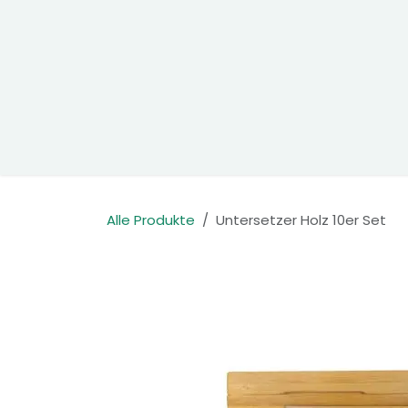
Zum Inhalt springen
Home
Produkte
Kontakt
Alle Produkte
Untersetzer Holz 10er Set