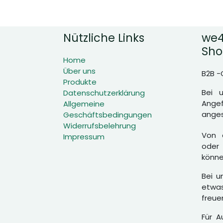
Nützliche Links
we4
Sho
Home
Über uns
B2B -
Produkte
Bei 
Datenschutzerklärung
Angef
Allgemeine
anges
Geschäftsbedingungen
Widerrufsbelehrung
Von d
Impressum
oder 
könne
Bei u
etwas
freue
Für A