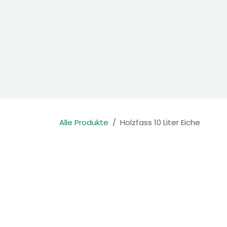
Zum Inhalt springen
Home
Produkte
Kontakt
Alle Produkte
Holzfass 10 Liter Eiche