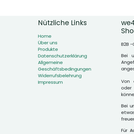
Nützliche Links
we4
Sho
Home
Über uns
B2B -
Produkte
Bei 
Datenschutzerklärung
Angef
Allgemeine
anges
Geschäftsbedingungen
Widerrufsbelehrung
Von d
Impressum
oder 
könne
Bei u
etwas
freue
Für A