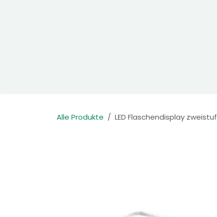
Zum Inhalt springen
Home
Produkte
Kontakt
Alle Produkte
LED Flaschendisplay zweistuf