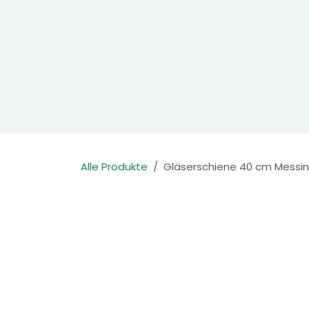
Zum Inhalt springen
Home
Produkte
Kontakt
Alle Produkte
Gläserschiene 40 cm Messin