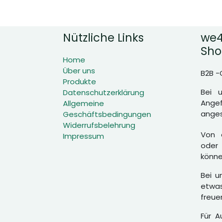
Nützliche Links
we4
Sho
Home
Über uns
B2B -
Produkte
Bei 
Datenschutzerklärung
Angef
Allgemeine
anges
Geschäftsbedingungen
Widerrufsbelehrung
Von d
Impressum
oder 
könne
Bei u
etwas
freue
Für A