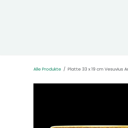
Zum Inhalt springen
Home
Produkte
Kontakt
Alle Produkte
Platte 33 x 19 cm Vesuvius 