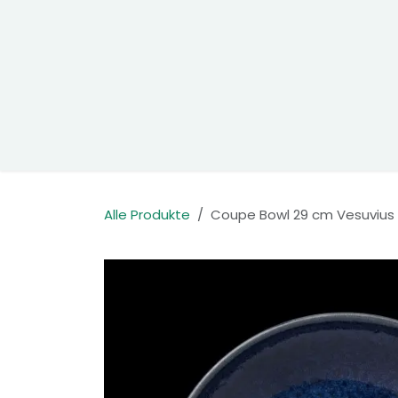
Zum Inhalt springen
Home
Produkte
Kontakt
Alle Produkte
Coupe Bowl 29 cm Vesuvius 