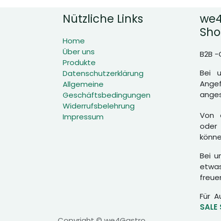
Nützliche Links
we4
Sho
Home
Über uns
B2B -
Produkte
Bei 
Datenschutzerklärung
Angef
Allgemeine
anges
Geschäftsbedingungen
Widerrufsbelehrung
Von d
Impressum
oder 
könne
Bei u
etwas
freue
Für A
SALE
Copyright © we4Gastro