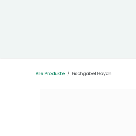
Zum Inhalt springen
Home
Produkte
Kontakt
Alle Produkte
Fischgabel Haydn