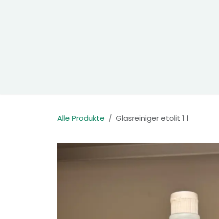
Zum Inhalt springen
Home
Produkte
Kontakt
Alle Produkte
Glasreiniger etolit 1 l