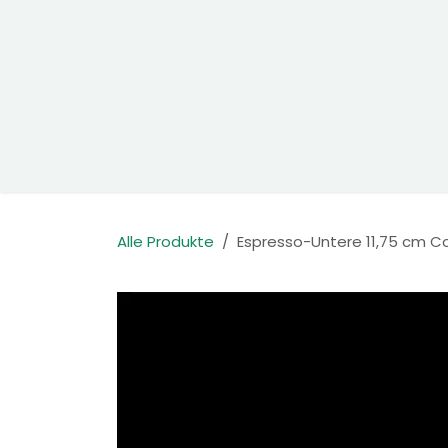
Zum Inhalt springen
Home
Produkte
Kontakt
Alle Produkte
Espresso-Untere 11,75 cm C