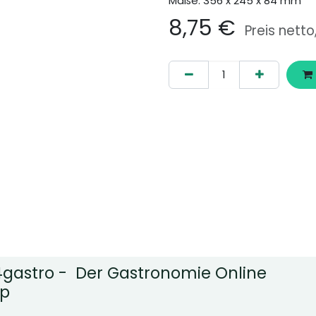
Maße: 356 x 245 x 84 mm
8,75
€
Preis netto
gastro - Der Gastronomie Online
p