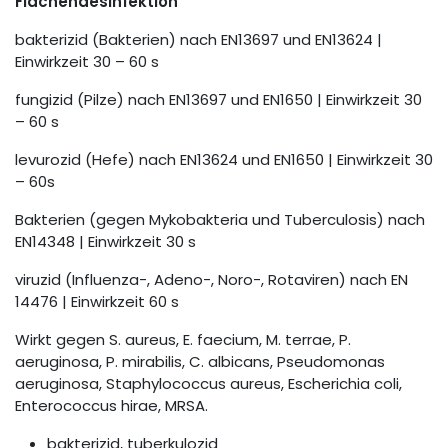
Flächendesinfektion
bakterizid (Bakterien) nach EN13697 und EN13624 |
Einwirkzeit 30 – 60 s
fungizid (Pilze) nach EN13697 und EN1650 | Einwirkzeit 30
– 60 s
levurozid (Hefe) nach EN13624 und EN1650 | Einwirkzeit 30
– 60s
Bakterien (gegen Mykobakteria und Tuberculosis) nach
EN14348 | Einwirkzeit 30 s
viruzid (Influenza-, Adeno-, Noro-, Rotaviren) nach EN
14476 | Einwirkzeit 60 s
Wirkt gegen S. aureus, E. faecium, M. terrae, P.
aeruginosa, P. mirabilis, C. albicans, Pseudomonas
aeruginosa, Staphylococcus aureus, Escherichia coli,
Enterococcus hirae, MRSA.
bakterizid, tuberkulozid