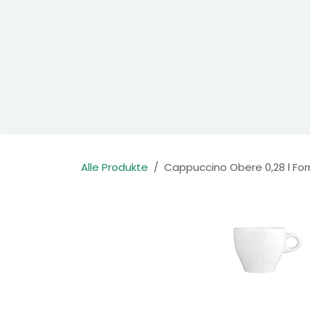
Zum Inhalt springen
Home
Produkte
Kontakt
Alle Produkte
Cappuccino Obere 0,28 l Fo