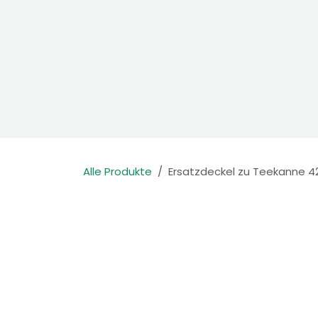
Zum Inhalt springen
Home
Produkte
Kontakt
Alle Produkte
Ersatzdeckel zu Teekanne 42,