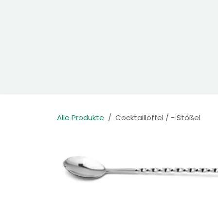
Zum Inhalt springen
Home
Produkte
Kontakt
Alle Produkte
Cocktaillöffel / - Stößel