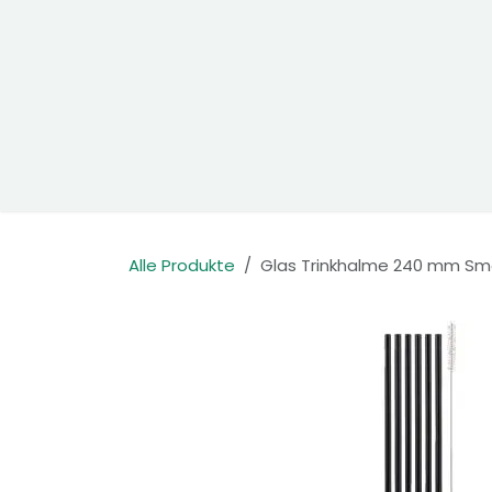
Zum Inhalt springen
Home
Produkte
Kontakt
Alle Produkte
Glas Trinkhalme 240 mm Smo