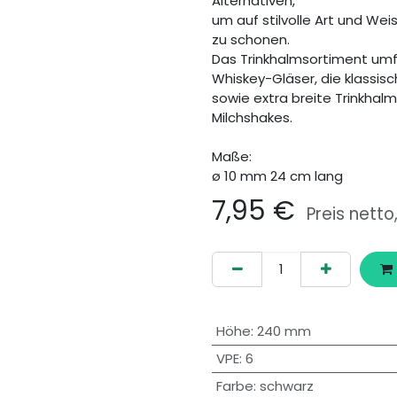
Alternativen,
um auf stilvolle Art und We
zu schonen.
Das Trinkhalmsortiment umfa
Whiskey-Gläser, die klassi
sowie extra breite Trinkhal
Milchshakes.
Maße:
ø 10 mm 24 cm lang
7,95
€
Preis netto
Höhe
:
240 mm
VPE
:
6
Farbe
:
schwarz