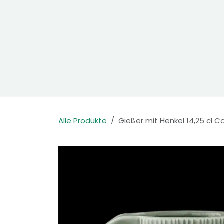
Zum Inhalt springen
Home
Produkte
Kontakt
Alle Produkte
Gießer mit Henkel 14,25 cl C