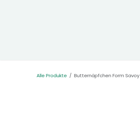
Zum Inhalt springen
Home
Produkte
Kontakt
Alle Produkte
Butternäpfchen Form Savoy