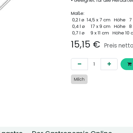
• Geeignet für alle Herdarten
Maße:
0,2 l ø 14,5 x 7 cm Höhe 7
0,4 l ø 17 x 9 cm Höhe 8
0,7 l ø 9 x 11 cm Höhe 10 
15,15
€
Preis nett
Milch