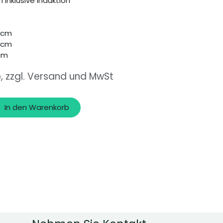
 inklusive Induktion
 cm
 cm
cm
o, zzgl. Versand und MwSt
In den Warenkorb