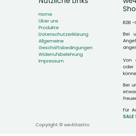
Nützliche Links
we4
Sho
Home
Über uns
B2B -
Produkte
Bei 
Datenschutzerklärung
Angef
Allgemeine
anges
Geschäftsbedingungen
Widerrufsbelehrung
Von d
Impressum
oder 
könne
Bei u
etwas
freue
Für A
SALE
Copyright © we4Gastro