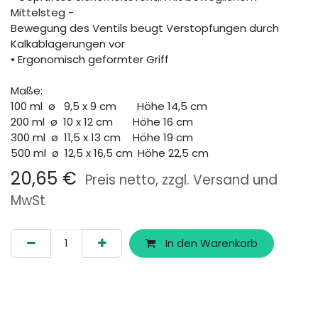
Mittelsteg -
Bewegung des Ventils beugt Verstopfungen durch
Kalkablagerungen vor
• Ergonomisch geformter Griff
Maße:
100 ml ø 9,5 x 9 cm
​Höhe 14,5 cm
200 ml ø 10 x 12 cm
​Höhe 16 cm
300 ml ø 11,5 x 13 cm
​Höhe 19 cm
500 ml ø 12,5 x 16,5 cm
​Höhe 22,5 cm
20,65
€
Preis netto, zzgl. Versand und
MwSt
In den Warenkorb