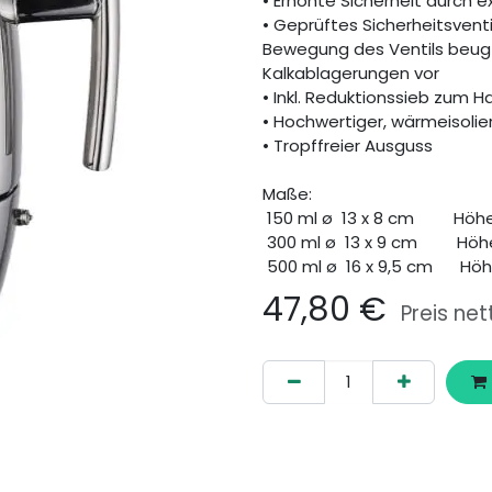
• Erhöhte Sicherheit durch 
• Geprüftes Sicherheitsvent
Bewegung des Ventils beug
Kalkablagerungen vor
• Inkl. Reduktionssieb zum H
• Hochwertiger, wärmeisolier
• Tropffreier Ausguss
Maße:
150 ml ø 13 x 8 cm
​Höh
300 ml ø 13 x 9 cm
​Hö
500 ml ø 16 x 9,5 cm
​Hö
47,80
€
Preis net