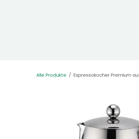
Zum Inhalt springen
Home
Produkte
Kontakt
Alle Produkte
Espressokocher Premium aus