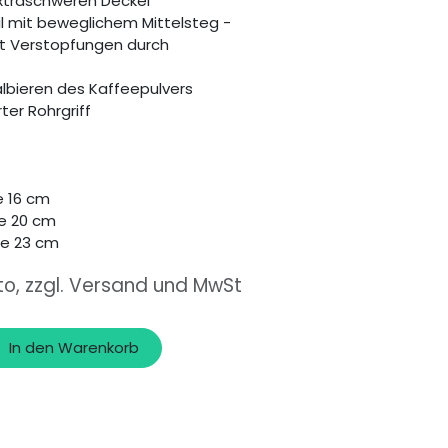
extraschweren Deckel
il mit beweglichem Mittelsteg -
t Verstopfungen durch
albieren des Kaffeepulvers
ter Rohrgriff
e 16 cm
he 20 cm
he 23 cm
to, zzgl. Versand und MwSt
In den Warenkorb