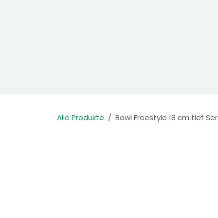
Zum Inhalt springen
Home
Produkte
Kontakt
Alle Produkte
Bowl Freestyle 18 cm tief Se