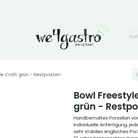
rie Craft grün - Restposten
Bowl Freestyle
grün - Restp
Handbemaltes Porzellan von
Individuelle Anfertigung, jede
sehr stabiles englisches Por