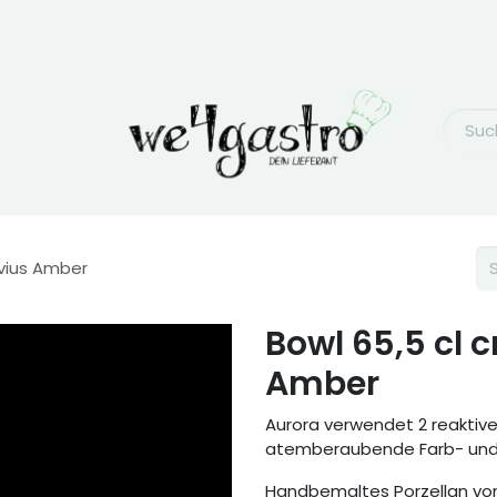
uvius Amber
Bowl 65,5 cl 
Amber
Aurora verwendet 2 reaktiv
atemberaubende Farb- und K
Handbemaltes Porzellan von