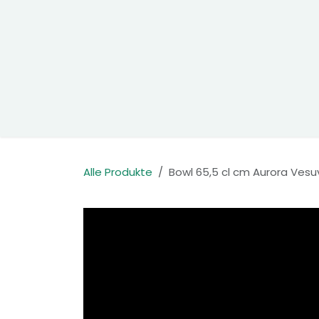
Zum Inhalt springen
Home
Produkte
Kontakt
Alle Produkte
Bowl 65,5 cl cm Aurora Ves