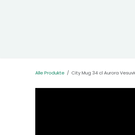
Zum Inhalt springen
Home
Produkte
Kontakt
Alle Produkte
City Mug 34 cl Aurora Vesuv