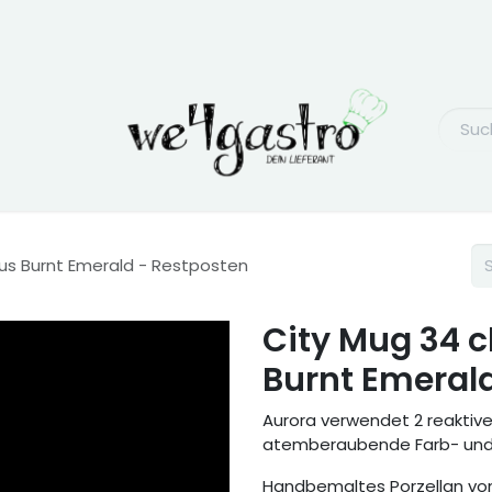
ius Burnt Emerald - Restposten
City Mug 34 c
Burnt Emeral
Aurora verwendet 2 reaktiv
atemberaubende Farb- und K
Handbemaltes Porzellan von