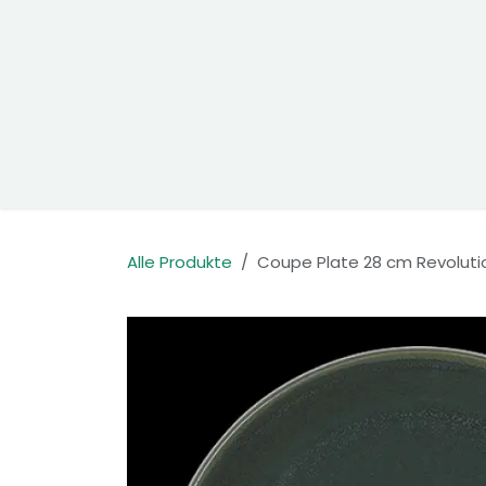
Zum Inhalt springen
Home
Produkte
Kontakt
Alle Produkte
Coupe Plate 28 cm Revoluti