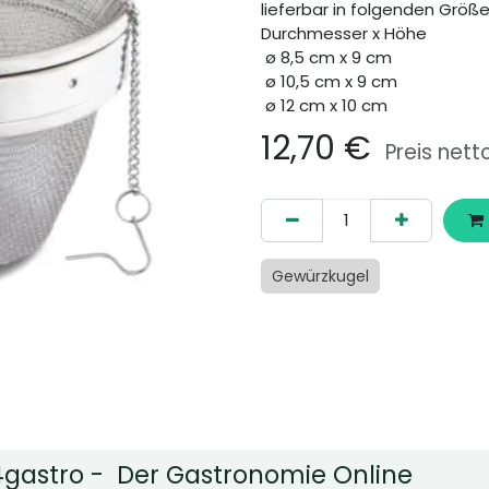
lieferbar in folgenden Größe
Durchmesser x Höhe
ø 8,5 cm x 9 cm
ø 10,5 cm x 9 cm
ø 12 cm x 10 cm
12,70
€
Preis nett
Gewürzkugel
gastro - Der Gastronomie Online