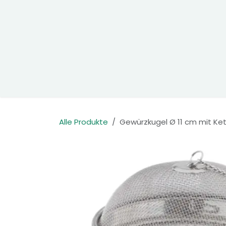
Zum Inhalt springen
Home
Produkte
Kontakt
Alle Produkte
Gewürzkugel Ø 11 cm mit Ke