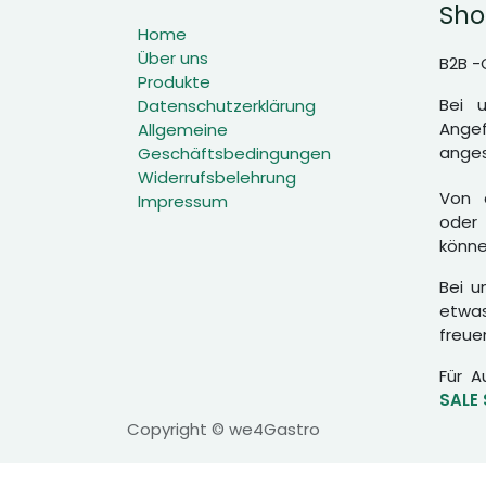
Sho
Home
Über uns
B2B -
Produkte
Bei 
Datenschutzerklärung
Angef
Allgemeine
anges
Geschäftsbedingungen
Widerrufsbelehrung
Von d
Impressum
oder 
könne
Bei u
etwas
freue
Für A
SALE
Copyright © we4Gastro