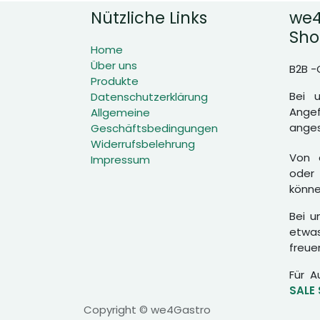
Nützliche Links
we4
Sho
Home
Über uns
B2B -
Produkte
Bei 
Datenschutzerklärung
Angef
Allgemeine
anges
Geschäftsbedingungen
Widerrufsbelehrung
Von d
Impressum
oder 
könne
Bei u
etwas
freue
Für A
SALE
Copyright © we4Gastro