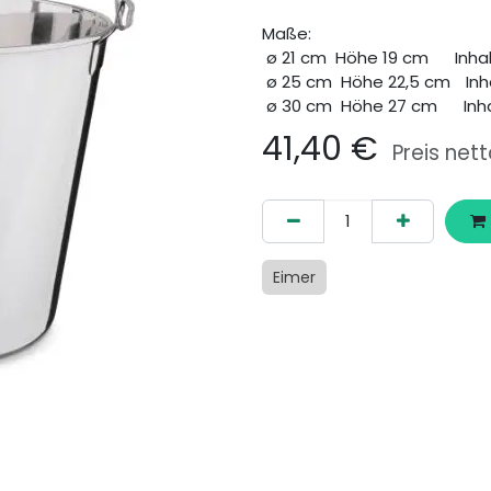
Maße:
ø 21 cm Höhe 19 cm
​Inha
ø 25 cm Höhe 22,5 cm
​In
ø 30 cm Höhe 27 cm
Inha
41,40
€
Preis nett
Eimer