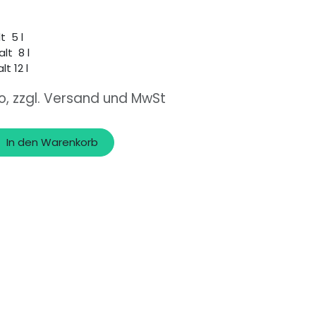
lt 5 l
halt 8 l
lt 12 l
o, zzgl. Versand und MwSt
In den Warenkorb