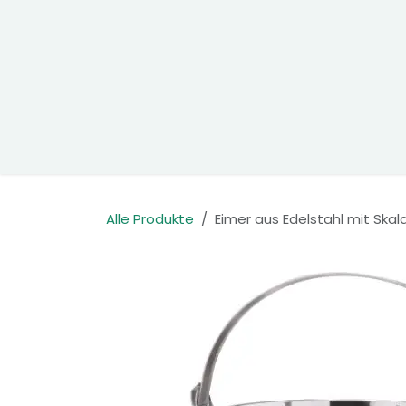
Zum Inhalt springen
Home
Produkte
Kontakt
Alle Produkte
Eimer aus Edelstahl mit Skala