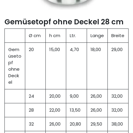
Gemüsetopf ohne Deckel 28 cm
Ø cm
h cm
Ltr.
Lange
Breite
Gem
20
15,00
4,70
18,00
29,00
üseto
pf
ohne
Deck
el
24
20,00
9,00
26,00
32,00
28
22,00
13,50
26,00
32,00
32
26,00
20,80
29,50
38,00