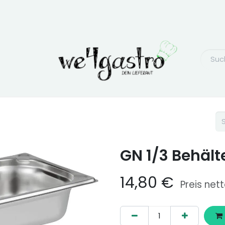
GN 1/3 Behält
14,80
€
Preis net