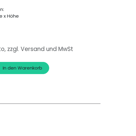
n:
e x Höhe
to, zzgl. Versand und MwSt
In den Warenkorb