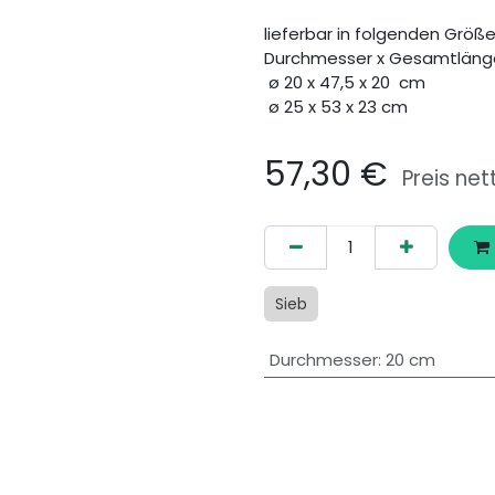
lieferbar in folgenden Größe
Durchmesser x Gesamtläng
ø 20 x 47,5 x 20 cm
ø 25 x 53 x 23 cm
57,30
€
Preis net
Sieb
Durchmesser
:
20 cm