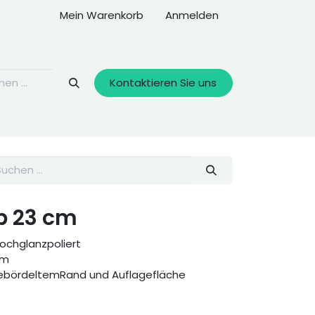
Mein Warenkorb
Anmelden
Kontaktieren Sie uns
b 23 cm
hochglanzpoliert
mm
gebördeltemRand und Auflagefläche