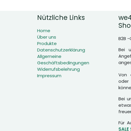
Nützliche Links
we4
Sho
Home
Über uns
B2B -
Produkte
Bei 
Datenschutzerklärung
Angef
Allgemeine
anges
Geschäftsbedingungen
Widerrufsbelehrung
Von d
Impressum
oder 
könne
Bei u
etwas
freue
Für A
SALE