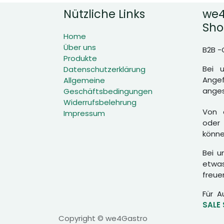
Nützliche Links
we4
Sho
Home
Über uns
B2B -
Produkte
Bei 
Datenschutzerklärung
Angef
Allgemeine
anges
Geschäftsbedingungen
Widerrufsbelehrung
Von d
Impressum
oder 
könne
Bei u
etwas
freue
Für A
SALE
Copyright © we4Gastro