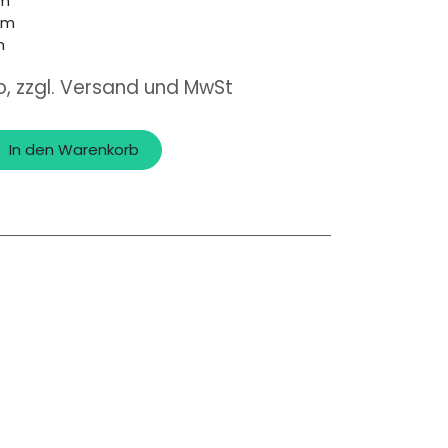
mm
mm
m
o, zzgl. Versand und MwSt
In den Warenkorb