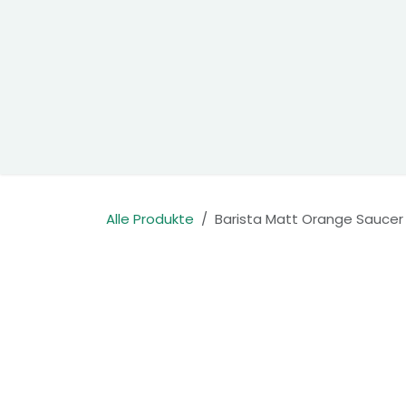
Zum Inhalt springen
Home
Produkte
Kontakt
Alle Produkte
Barista Matt Orange Saucer 