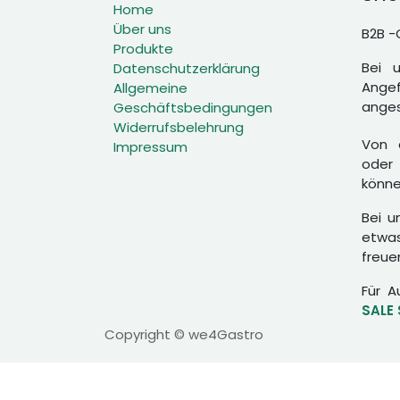
Home
Über uns
B2B -
Produkte
Bei 
Datenschutzerklärung
Angef
Allgemeine
anges
Geschäftsbedingungen
Widerrufsbelehrung
Von d
Impressum
oder 
könne
Bei u
etwas
freue
Für A
SALE
Copyright © we4Gastro