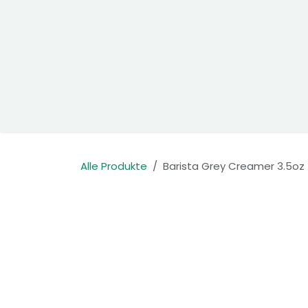
Zum Inhalt springen
Home
Produkte
Kontakt
Alle Produkte
Barista Grey Creamer 3.5oz 