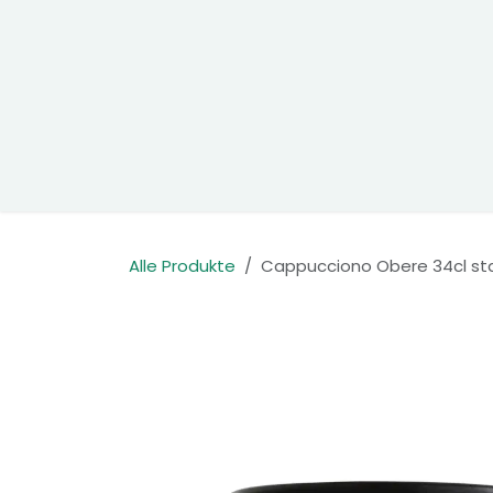
Zum Inhalt springen
Home
Produkte
Kontakt
Alle Produkte
Cappucciono Obere 34cl sta