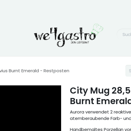
uvius Burnt Emerald - Restposten
City Mug 28,5
Burnt Emeral
Aurora verwendet 2 reaktiv
atemberaubende Farb- und K
Handbemaltes Porzellan von