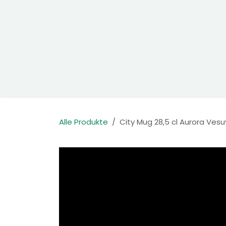
Zum Inhalt springen
Home
Produkte
Kontakt
Alle Produkte
City Mug 28,5 cl Aurora Ves