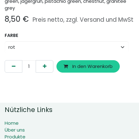
green, jägergrün, pistachio green, chestnut, granitee
grey
8,50
€
Preis netto, zzgl. Versand und MwSt
FARBE
In den Warenkorb
Nützliche Links
Home
Über uns
Produkte